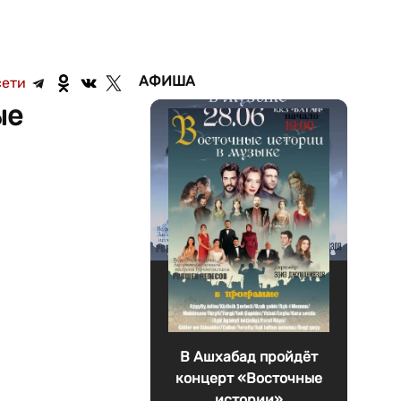
АФИША
сети
ые
В Ашхабад пройдёт
концерт «Восточные
истории»