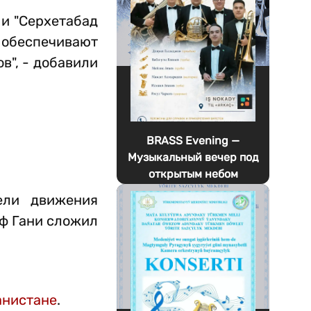
 и "Серхетабад
е обеспечивают
в", - добавили
BRASS Evening —
Музыкальный вечер под
открытым небом
ели движения
аф Гани сложил
анистане
.