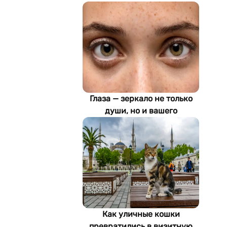
Глаза — зеркало не только
души, но и вашего
здоровья: как ИИ находит
болезни по фотографии
Как уличные кошки
превратились в визитную