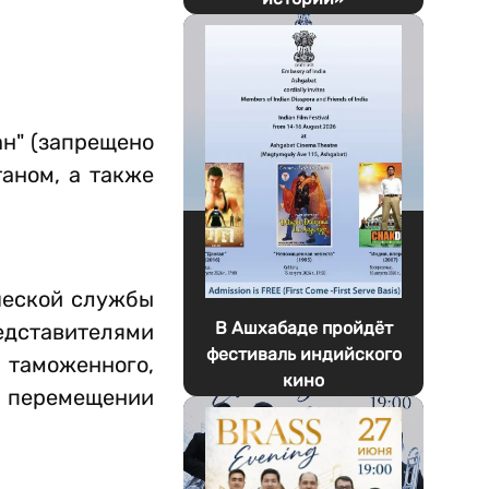
н" (запрещено
аном, а также
ческой службы
В Ашхабаде пройдёт
едставителями
фестиваль индийского
 таможенного,
кино
и перемещении