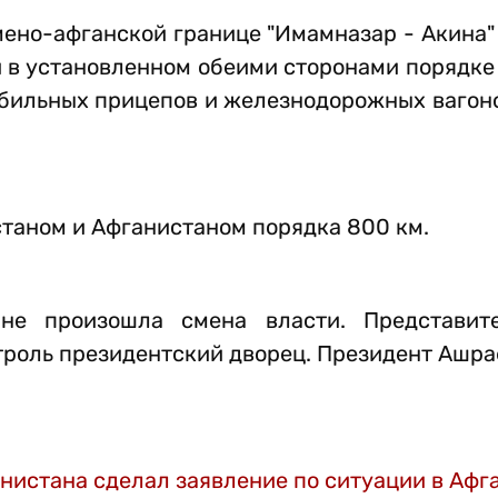
ено-афганской границе "Имамназар - Акина"
и в установленном обеими сторонами порядк
бильных прицепов и железнодорожных вагоно
таном и Афганистаном порядка 800 км.
ане произошла смена власти. Представит
нтроль президентский дворец. Президент Ашр
истана сделал заявление по ситуации в Афг