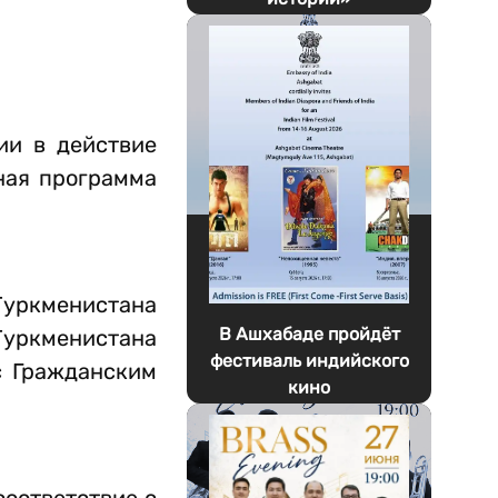
ии в действие
ная программа
Туркменистана
В Ашхабаде пройдёт
 Туркменистана
фестиваль индийского
с Гражданским
кино