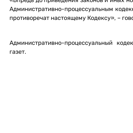
«Впредь до приведения законов и иных н
Административно-процессуальным кодекс
противоречат настоящему Кодексу», – гов
Административно-процессуальный коде
газет.