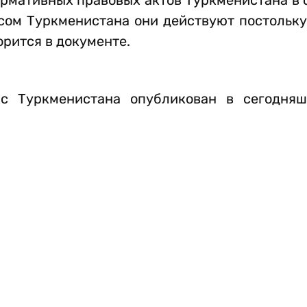
ормативных правовых актов Туркменистана в 
ом Туркменистана они действуют постольку,
орится в документе.
кс Туркменистана опубликован в сегодня