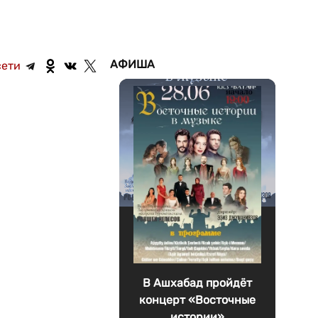
АФИША
сети
В Ашхабад пройдёт
концерт «Восточные
истории»