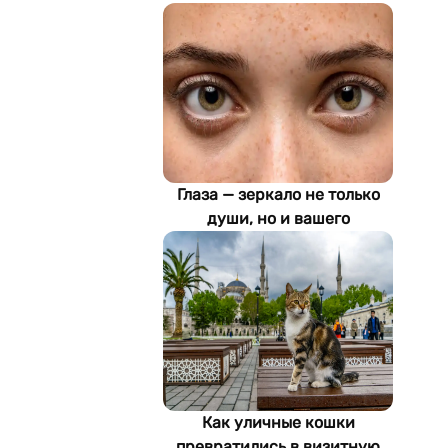
Глаза — зеркало не только
души, но и вашего
здоровья: как ИИ находит
болезни по фотографии
Как уличные кошки
превратились в визитную