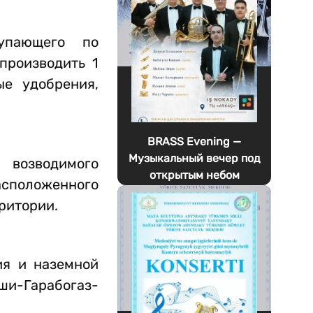
упающего по
производить 1
е удобрения,
BRASS Evening —
Музыкальный вечер под
 возводимого
открытым небом
расположенного
ритории.
ия и наземной
ши-Гарабогаз-