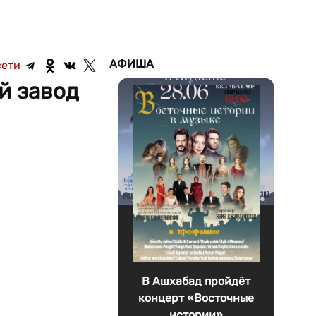
АФИША
сети
й завод
В Ашхабад пройдёт
концерт «Восточные
истории»