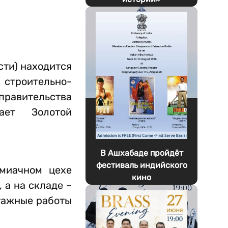
сти) находится
строительно-
правительства
ает Золотой
В Ашхабаде пройдёт
фестиваль индийского
ммиачном цехе
кино
 а на складе –
нтажные работы