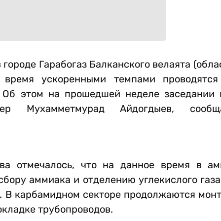
 городе Гарабогаз Балканского велаята (обла
 время ускоренными темпами проводятся 
 Об этом на прошедшей неделе заседании 
ьер Мухамметмурад Айдогдыев, сообщ
тва отмечалось, что на данное время в а
бору аммиака и отделению углекислого газа,
за. В карбамидном секторе продолжаются мо
окладке трубопроводов.