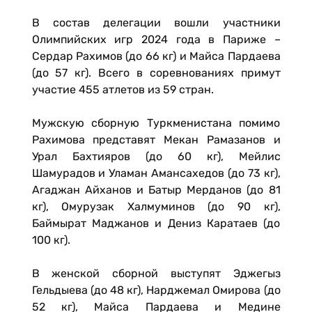
В состав делегации вошли участники
Олимпийских игр 2024 года в Париже –
Сердар Рахимов (до 66 кг) и Майса Пардаева
(до 57 кг). Всего в соревнованиях примут
участие 455 атлетов из 59 стран.
Мужскую сборную Туркменистана помимо
Рахимова представят Мекан Рамазанов и
Урал Бахтияров (до 60 кг), Мейлис
Шамурадов и Уламан Амансахедов (до 73 кг),
Агаджан Айханов и Батыр Мерданов (до 81
кг), Омурузак Халмуминов (до 90 кг),
Баймырат Маджанов и Дениз Каратаев (до
100 кг).
В женской сборной выступят Эджегыз
Гельдыева (до 48 кг), Нарджемал Омирова (до
52 кг), Майса Пардаева и Медине