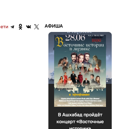
АФИША
сети
В Ашхабад пройдёт
концерт «Восточные
истории»