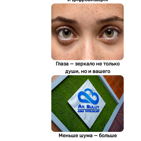
определяют будущее
энергетики
Туркменистана
Глаза — зеркало не только
души, но и вашего
здоровья: как ИИ находит
болезни по фотографии
Меньше шума — больше