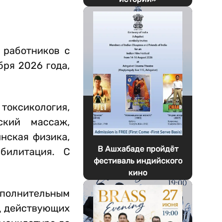
 работников с
бря 2026 года,
токсикология,
ский массаж,
нская физика,
В Ашхабаде пройдёт
абилитация. С
фестиваль индийского
кино
олнительным
д действующих