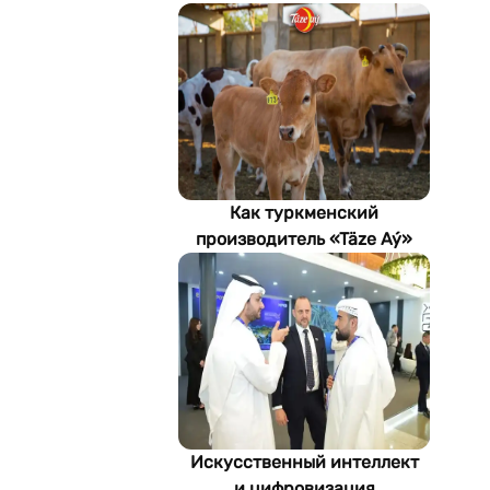
Как туркменский
производитель «Täze Aý»
контролирует качество
мяса от фермы до прилавка
Искусственный интеллект
и цифровизация