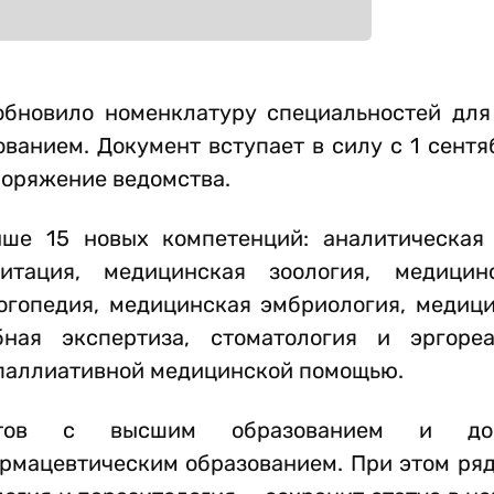
обновило номенклатуру специальностей для
анием. Документ вступает в силу с 1 сентя
поряжение ведомства.
е 15 новых компетенций: аналитическая 
литация, медицинская зоология, медицин
огопедия, медицинская эмбриология, медици
бная экспертиза, стоматология и эргоре
 паллиативной медицинской помощью.
истов с высшим образованием и доп
рмацевтическим образованием. При этом ря