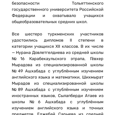
безопасности Тольяттинского
государственного университета Российской
Федерации и охватывало учащихся
общеобразовательных средних школ.
Все шестеро туркменских участников
удостоились дипломов II степени в
категории учащихся XII классов. В их числе
— Нурана Довлетгелдиева из средней школы
№16 Карабекаульского этрапа, Гёвхер
Мырадова из специализированной школы
№49 Ашхабада с углублённым изучением
английского языка и математики, Шихмырат
Мырадов из специализированной школы
№89 Ашхабада с углублённым изучением
иностранных языков, Сылапберди Атаев из
школы №6 Ашхабада с углублённым
изучением английского языка и точных
предметов, Еджебай Сарыева из средней