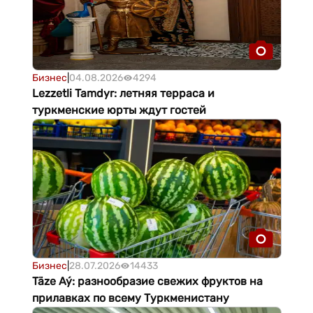
Бизнес
|
04.08.2026
4294
Lezzetli Tamdyr: летняя терраса и
туркменские юрты ждут гостей
Бизнес
|
28.07.2026
14433
Täze Aý: разнообразие свежих фруктов на
прилавках по всему Туркменистану