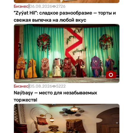
Бизнес
|
06.08.2026
2726
"Zyýat Hil": сладкое разнообразие — торты и
свежая выпечка на любой вкус
Бизнес
|
05.08.2026
5222
Naýbaşy — место для незабываемых
торжеств!