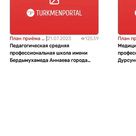
План приёма в
|
21.07.2023
12539
План п
высшие и
Педагогическая средняя
высшие
Медици
средние
профессиональная школа имени
средни
профес
профессиональные
Бердымухамеда Аннаева города
профес
Дурсун
учебные
Аркадаг
учебны
заведения -
заведе
2025/2026
2025/2