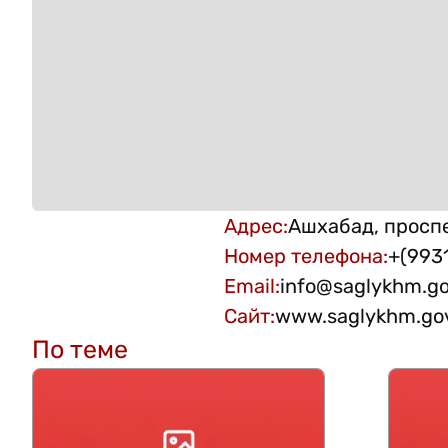
Адрес
:
Ашхабад, проспе
Номер телефона
:
+(993
Email
:
info@saglykhm.go
Сайт
:
www.saglykhm.go
По теме