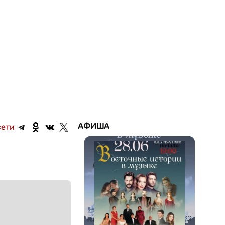
АФИША
сети