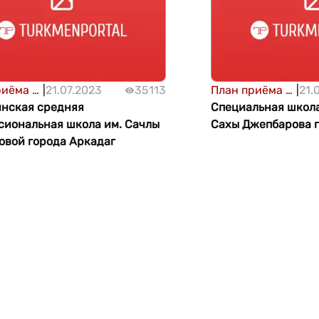
риёма в
|
21.07.2023
35113
План приёма в
|
21.
 и
нская средняя
высшие и
Специальная школа
е
сиональная школа им. Сачлы
средние
Сахы Джепбарова г
сиональные
овой города Аркадаг
профессиональные
е
учебные
ния -
заведения -
026
2025/2026