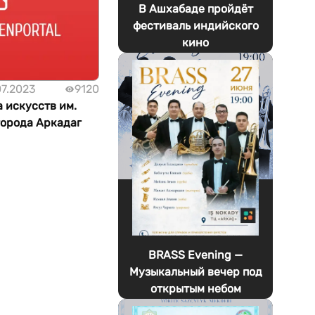
В Ашхабаде пройдёт
фестиваль индийского
кино
07.2023
9120
 искусств им.
орода Аркадаг
BRASS Evening —
Музыкальный вечер под
открытым небом