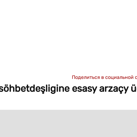
Поделиться в социальной 
söhbetdeşligine esasy arzaçy ü