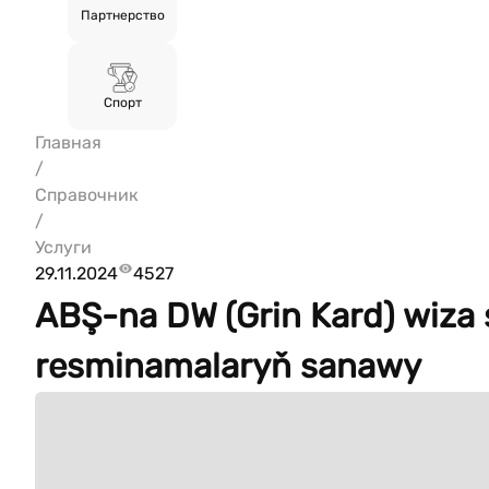
Партнерство
Спорт
Главная
/
Справочник
/
Услуги
29.11.2024
4527
ABŞ-na DW (Grin Kard) wiza 
resminamalaryň sanawy