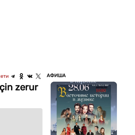
АФИША
сети
çin zerur