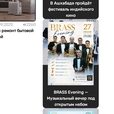
В Ашхабаде пройдёт
фестиваль индийского
кино
09.2025
2260
 ремонт бытовой
ей
BRASS Evening —
Музыкальный вечер под
открытым небом