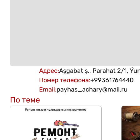
Адрес
:
Aşgabat ş., Parahat 2/1, Ýun
Номер телефона
:
+99361764440
Email
:
payhas_achary@mail.ru
По теме