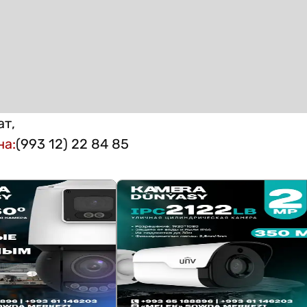
ат,
на
:
(993 12) 22 84 85