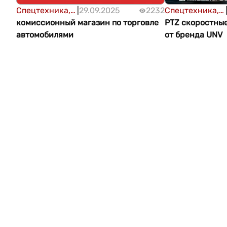
Спецтехника,
|
29.09.2025
2232
Спецтехника,
оборудование
комиссионный магазин по торговле
оборудование
PTZ скоростны
автомобилями
от бренда UNV