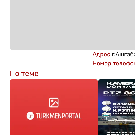
Адрес
:
г.Ашгаб
Номер телефо
По теме