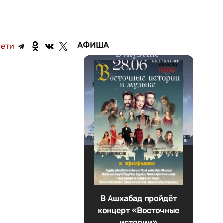
АФИША
сети
В Ашхабад пройдёт
концерт «Восточные
истории»