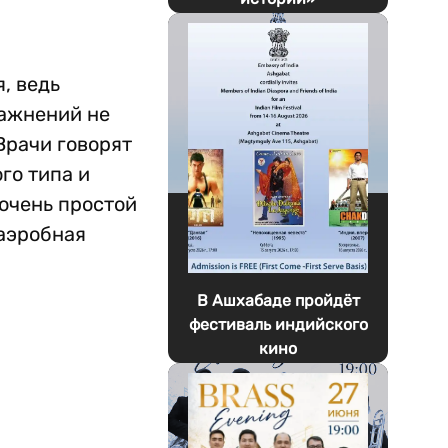
, ведь
ражнений не
Врачи говорят
го типа и
 очень простой
 аэробная
В Ашхабаде пройдёт
фестиваль индийского
кино