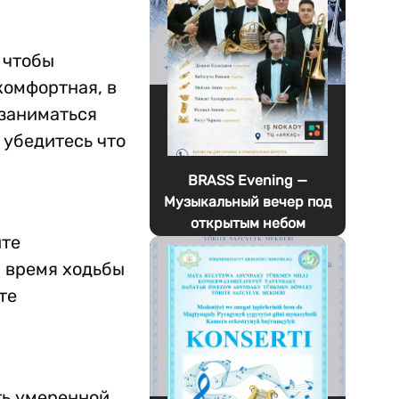
 чтобы
комфортная, в
 заниматься
 убедитесь что
BRASS Evening —
Музыкальный вечер под
открытым небом
йте
и время ходьбы
те
ть умеренной.