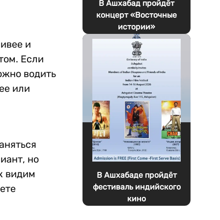
В Ашхабад пройдёт
концерт «Восточные
истории»
ливее и
том. Если
ожно водить
ее или
заняться
иант, но
ак видим
В Ашхабаде пройдёт
фестиваль индийского
дете
кино