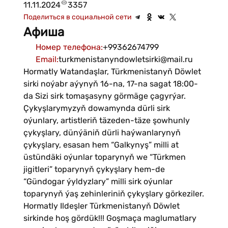
11.11.2024
3357
Поделиться в социальной сети
Афиша
Номер телефона
:
+99362674799
Email
:
turkmenistanyndowletsirki@mail.ru
Hormatly Watandaşlar, Türkmenistanyň Döwlet
sirki noýabr aýynyň 16-na, 17-na sagat 18:00-
da Sizi sirk tomaşasyny görmäge çagyrýar.
Çykyşlarymyzyň dowamynda dürli sirk
oýunlary, artistleriň täzeden-täze şowhunly
çykyşlary, dünýäniň dürli haýwanlarynyň
çykyşlary, esasan hem “Galkynyş” milli at
üstündäki oýunlar toparynyň we “Türkmen
jigitleri” toparynyň çykyşlary hem-de
“Gündogar ýyldyzlary” milli sirk oýunlar
toparynyň ýaş zehinleriniň çykyşlary görkeziler.
Hormatly Ildeşler Türkmenistanyň Döwlet
sirkinde hoş gördük!!! Goşmaça maglumatlary