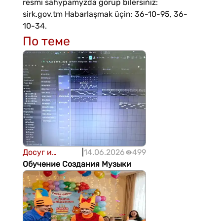
resmi sahypamyzda görüp bilersiňiz:
sirk.gov.tm Habarlaşmak üçin: 36-10-95, 36-
10-34.
По теме
Досуг и
|
14.06.2026
499
развлечения
Обучение Создания Музыки