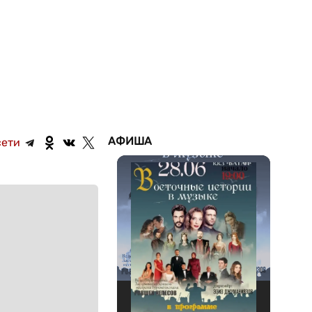
АФИША
сети