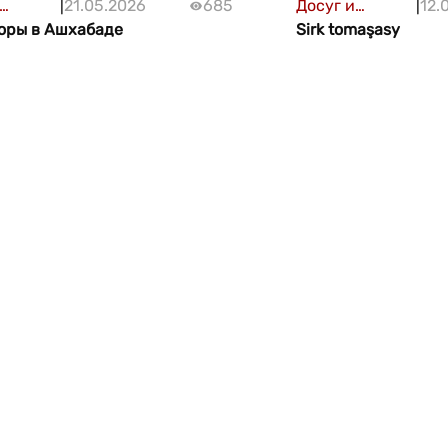
|
21.05.2026
685
Досуг и
|
12.
чения
оры в Ашхабаде
развлечения
Sirk tomaşasy