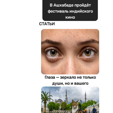
В Ашхабаде пройдёт
фестиваль индийского
кино
СТАТЬИ
Глаза — зеркало не только
души, но и вашего
здоровья: как ИИ находит
болезни по фотографии