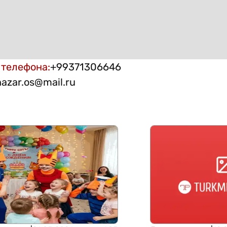
 телефона
:
+99371306646
nazar.os@mail.ru